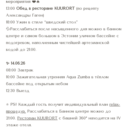
мероприятия ❤️🔥
13:00 
Обед в ресторане KUURORT
 (по рецепту 
Александры Гаген)
18:00 Ужин в стиле “шведский стол”
💦Расслабиться после насыщенного дня можно в банном 
центре и самом большом в Эстонии уличном бассейне с 
подогревом, наполненным чистейшей артезианской 
водой до 21:00.
✨ 14.06.26
08:00 Завтрак
10:00 Зажигательная утренняя Aqua Zumba в тёплом 
бассейне под открытым небом
12:30 Выезд
⭐️ PS! Каждый гость получит индивидуальный план 
relax-
процедур.
 Расслабиться в Банном центре можно до 
21:00. 
Ресторан KUURORT
 с башней 360° находится на IV 
этаже отеля. 